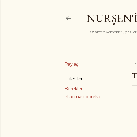
NURŞEN'
Gaziantep yemekleri, gezile
Paylaş
Ha
T
Etiketler
Borekler
el acmasi borekler