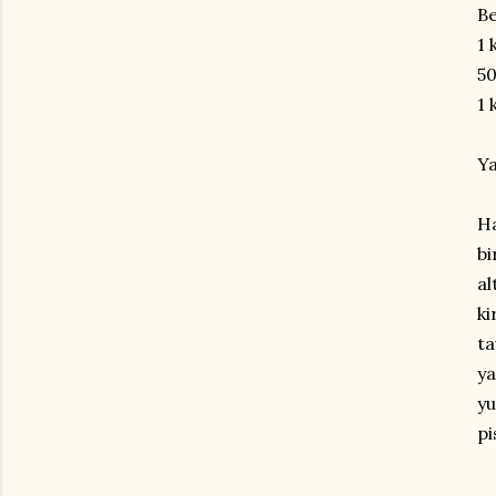
B
1 
50
1 
Ya
H
bi
al
ki
ta
y
y
pi