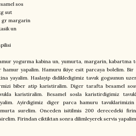
esamel sos
kg sut
 gr margarin
kasik un
pilisi
amur yogurma kabina un, yumurta, margarin, kabartma t
r hamur yapalim. Hamuru ikiye esit parcaya bolelim. Bir
tina yayalim. Haslayip didikledigimiz tavuk gogsunun uzer
rmizi biber atip karistiralim. Diger tarafta besamel sos
vukla karistiralim. Besamel sosla karistirdigimiz tav
ayalim. Ayirdigimiz diger parca hamuru tavuklarimizin
umurta surelim. Onceden isitilmis 200 derecedeki firi
sirelim. Firindan ciktiktan sonra dilimleyerek servis yapalim