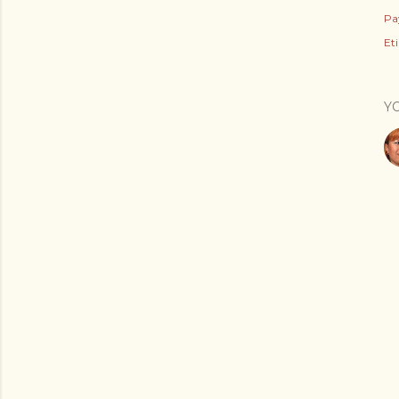
Pa
Eti
Y