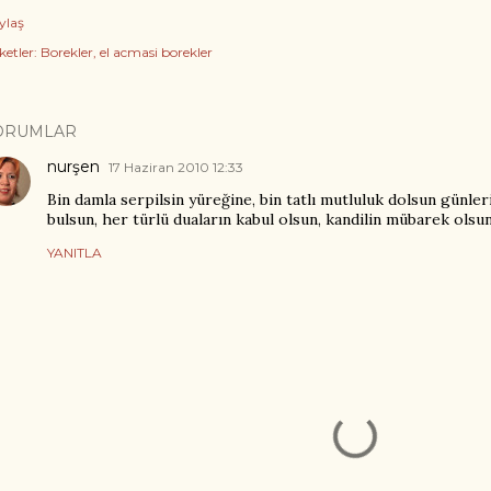
ylaş
ketler:
Borekler
el acmasi borekler
ORUMLAR
nurşen
17 Haziran 2010 12:33
Bin damla serpilsin yüreğine, bin tatlı mutluluk dolsun günleri
bulsun, her türlü duaların kabul olsun, kandilin mübarek olsun.
YANITLA