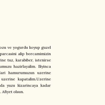
ozu ve yogurdu koyup guzel
 parcasini alip borcamimizin
ine tuz, karabiber, istenirse
umuzu hazirlayalim. Iliyinca
uklari hamurumuzun uzerine
 uzerine kapatalim.Uzerine
nda yuzu kizarincaya kadar
. Afiyet olsun.