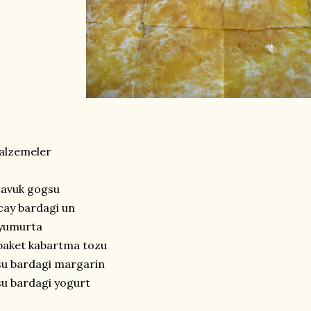
alzemeler
tavuk gogsu
cay bardagi un
 yumurta
paket kabartma tozu
su bardagi margarin
su bardagi yogurt