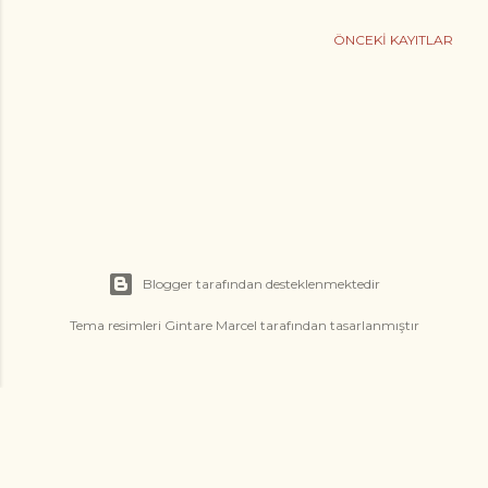
ÖNCEKI KAYITLAR
Blogger tarafından desteklenmektedir
Tema resimleri
Gintare Marcel
tarafından tasarlanmıştır