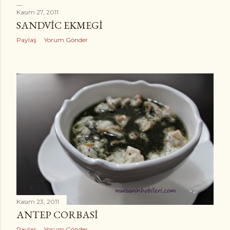
l
Kasım 27, 2011
a
SANDVIC EKMEGI
r
Paylaş
Yorum Gönder
Kasım 23, 2011
ANTEP CORBASI
Paylaş
Yorum Gönder