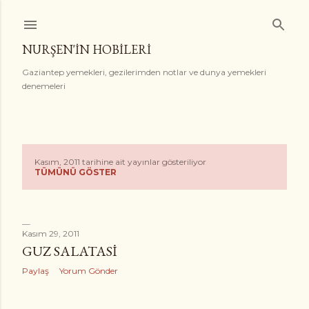
Ana içeriğe atla
NURŞEN'İN HOBİLERİ
Gaziantep yemekleri, gezilerimden notlar ve dunya yemekleri
denemeleri
Kasım, 2011 tarihine ait yayınlar gösteriliyor
K
TÜMÜNÜ GÖSTER
a
y
Kasım 29, 2011
ı
GUZ SALATASI
Paylaş
Yorum Gönder
t