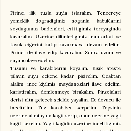
Pirinci ilik tuzlu suyla islatalim. Tencereye
yemeklik dogradigimiz soganla, kabuklarini
soydugumuz bademleri, erittigimiz tereyaginda
kavuralim. Uzerine dilimledigimiz mantarlari ve
tavuk cigerini katip kavurmaya devam edelim.
Pirinci de ilave edip kavuralim. Sonra uzum ve
suyunu ilave edelim.
Tuzunu ve karabiberini koyalim. Kisik ateste
pilavin suyu cekene kadar pisirelim. Ocaktan
alalim, ince kiyilmis maydanozlari ilave edelim,
karistiralim, demlenmeye birakalim. Pirzolalari
derisi alta gelecek sekilde yayalim. Et dovucu ile
inceltelim. Tuz karabiber serpelim. Tepsinin
uzerine aliminyum kagit serip, onun uzerine yagli
kagit serelim. Yagli kagidin uzerine incelttigimiz