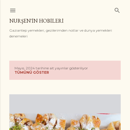
Ana içeriğe atla
NURŞEN'İN HOBİLERİ
Gaziantep yemekleri, gezilerimden notlar ve dunya yemekleri
denemeleri
Mayıs, 2024 tarihine ait yayınlar gösteriliyor
K
TÜMÜNÜ GÖSTER
a
y
ı
t