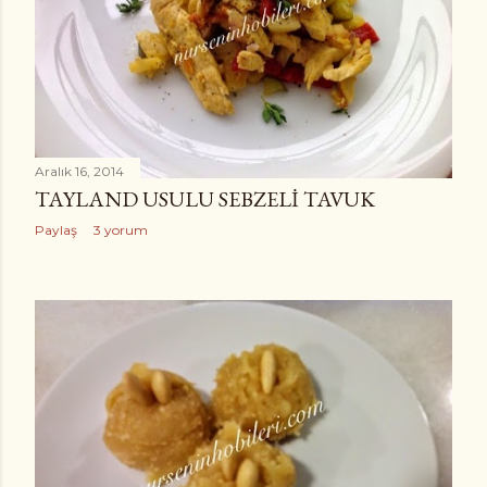
l
a
r
Aralık 16, 2014
TAYLAND USULU SEBZELI TAVUK
Paylaş
3 yorum