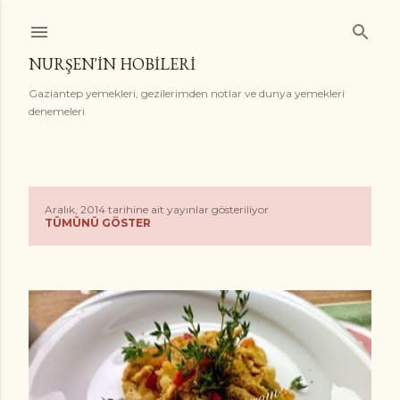
Ana içeriğe atla
NURŞEN'İN HOBİLERİ
Gaziantep yemekleri, gezilerimden notlar ve dunya yemekleri
denemeleri
Aralık, 2014 tarihine ait yayınlar gösteriliyor
K
TÜMÜNÜ GÖSTER
a
y
ı
t