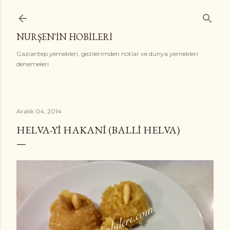
Ana içeriğe atla
NURŞEN'İN HOBİLERİ
Gaziantep yemekleri, gezilerimden notlar ve dunya yemekleri
denemeleri
Aralık 04, 2014
HELVA-YI HAKANI (BALLI HELVA)