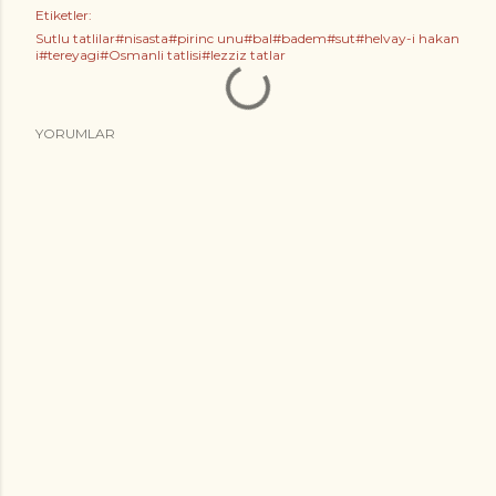
Etiketler:
Sutlu tatlilar#nisasta#pirinc unu#bal#badem#sut#helvay-i hakan
i#tereyagi#Osmanli tatlisi#lezziz tatlar
YORUMLAR