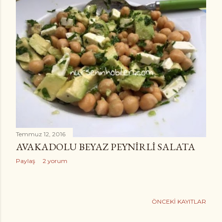
Temmuz 25, 2016
FIRINDA YUMURTALI PEYNIRLI
PATATES
Paylaş
5 yorum
Temmuz 12, 2016
AVAKADOLU BEYAZ PEYNIRLI SALATA
Paylaş
2 yorum
ÖNCEKI KAYITLAR