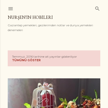
Ana içeriğe atla
NURŞEN'İN HOBİLERİ
Gaziantep yemekleri, gezilerimden notlar ve dunya yemekleri
denemeleri
Temmuz, 2016 tarihine ait yayınlar gösteriliyor
K
TÜMÜNÜ GÖSTER
a
y
ı
t