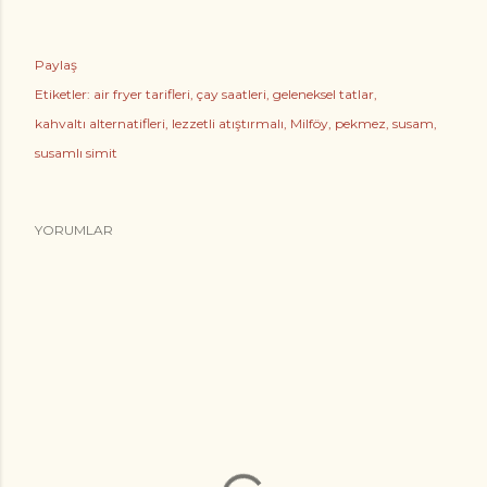
Paylaş
Etiketler:
air fryer tarifleri
çay saatleri
geleneksel tatlar
kahvaltı alternatifleri
lezzetli atıştırmalı
Milföy
pekmez
susam
susamlı simit
YORUMLAR