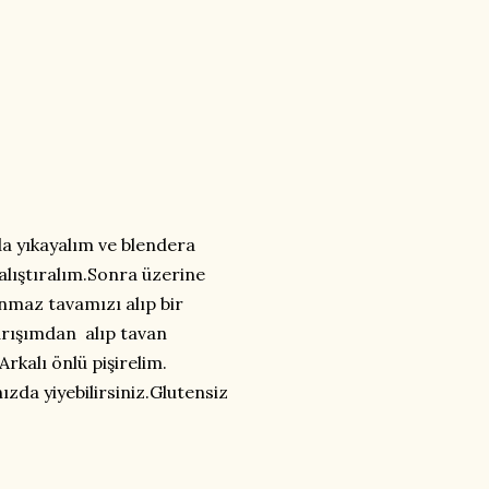
da yıkayalım ve blendera
alıştıralım.Sonra üzerine
anmaz tavamızı alıp bir
karışımdan alıp tavan
Arkalı önlü pişirelim.
nızda yiyebilirsiniz.Glutensiz