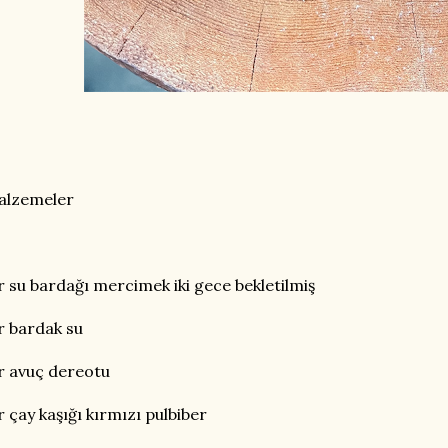
alzemeler
r su bardağı mercimek iki gece bekletilmiş
r bardak su
r avuç dereotu
r çay kaşığı kırmızı pulbiber