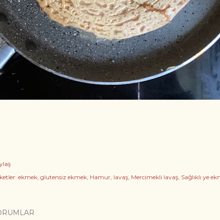
ylaş
ketler:
ekmek
glutensiz ekmek
Hamur
lavaş
Mercimekli lavaş
Sağlıklı ye e
ORUMLAR