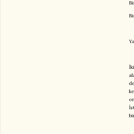
Bi
Bi
Ya
İk
al
de
ke
or
İs
bi