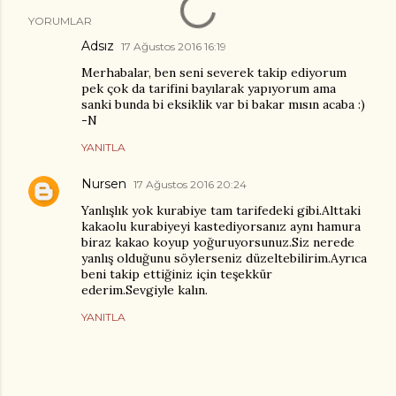
YORUMLAR
Adsız
17 Ağustos 2016 16:19
Merhabalar, ben seni severek takip ediyorum
pek çok da tarifini bayılarak yapıyorum ama
sanki bunda bi eksiklik var bi bakar mısın acaba :)
-N
YANITLA
Nursen
17 Ağustos 2016 20:24
Yanlışlık yok kurabiye tam tarifedeki gibi.Alttaki
kakaolu kurabiyeyi kastediyorsanız aynı hamura
biraz kakao koyup yoğuruyorsunuz.Siz nerede
yanlış olduğunu söylerseniz düzeltebilirim.Ayrıca
beni takip ettiğiniz için teşekkür
ederim.Sevgiyle kalın.
YANITLA