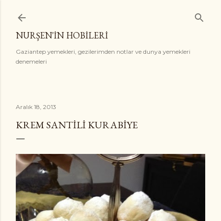
Ana içeriğe atla
NURŞEN'İN HOBİLERİ
Gaziantep yemekleri, gezilerimden notlar ve dunya yemekleri
denemeleri
Aralık 18, 2013
KREM SANTILI KURABIYE