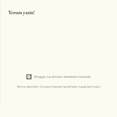
Yorum yazin!
Y
o
r
u
m
G
ö
n
d
Blogger tarafından desteklenmektedir
e
r
Tema resimleri
Gintare Marcel
tarafından tasarlanmıştır