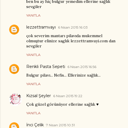
ben bu ay hiç bulgur yemedim ellerine sağlık
sevgiler
YANITLA
lezzettramvayı
6 Nisan 2015 16:03
çok severim mantarı pilavıda mukemmel
olmuştur elinize saglık lezzettramvayi.com dan
sevgiler
YANITLA
Renkli Pasta Sepeti
6 Nisan 2015 16:56
Bulgur pilavı... Nefis... Ellerinize sağlık...
YANITLA
Kızsal Şeyler
6 Nisan 2015 19:22
Çok güzel görünüyor ellerine sağlık ♥
YANITLA
İnci Çelik
7 Nisan 2015 10:31