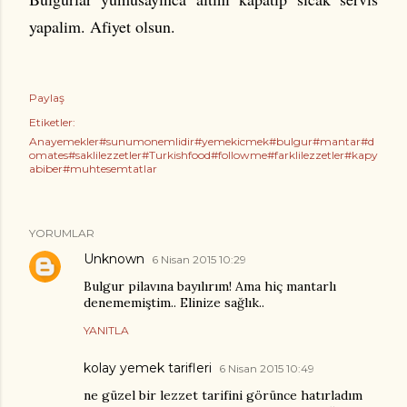
yapalim. Afiyet olsun.
Paylaş
Etiketler:
Anayemekler#sunumonemlidir#yemekicmek#bulgur#mantar#d
omates#saklilezzetler#Turkishfood#followme#farklilezzetler#kapy
abiber#muhtesemtatlar
YORUMLAR
Unknown
6 Nisan 2015 10:29
Bulgur pilavına bayılırım! Ama hiç mantarlı
denememiştim.. Elinize sağlık..
YANITLA
kolay yemek tarifleri
6 Nisan 2015 10:49
ne güzel bir lezzet tarifini görünce hatırladım