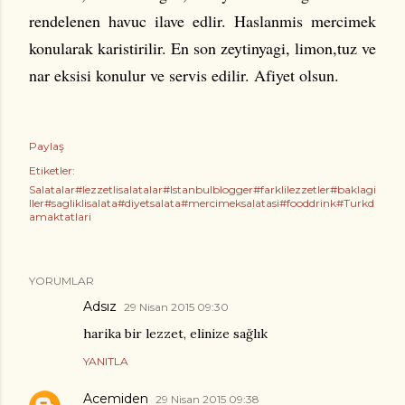
rendelenen havuc ilave edlir. Haslanmis mercimek
konularak karistirilir. En son zeytinyagi, limon,tuz ve
nar eksisi konulur ve servis edilir. Afiyet olsun.
Paylaş
Etiketler:
Salatalar#lezzetlisalatalar#Istanbulblogger#farklilezzetler#baklagi
ller#sagliklisalata#diyetsalata#mercimeksalatasi#fooddrink#Turkd
amaktatlari
YORUMLAR
Adsız
29 Nisan 2015 09:30
harika bir lezzet, elinize sağlık
YANITLA
Acemiden
29 Nisan 2015 09:38