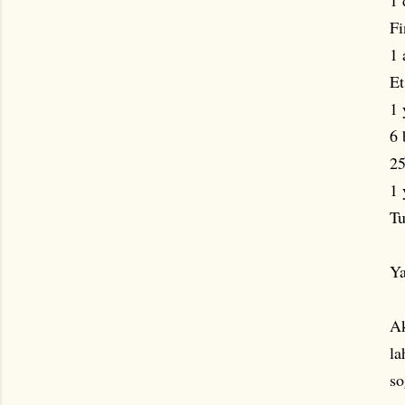
1 
Fi
1 
Et
1 
6 
25
1 
Tu
Ya
Ak
la
so