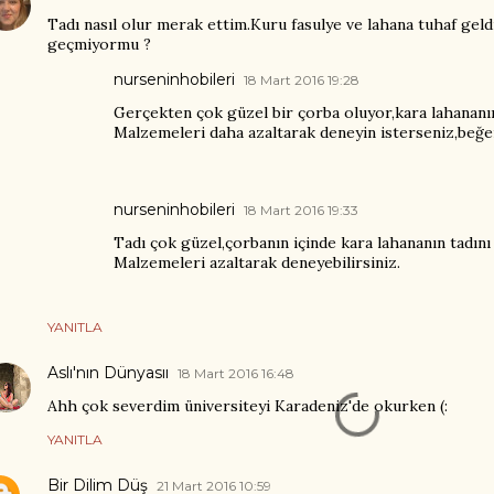
Tadı nasıl olur merak ettim.Kuru fasulye ve lahana tuhaf geldi 
geçmiyormu ?
nurseninhobileri
18 Mart 2016 19:28
Gerçekten çok güzel bir çorba oluyor,kara lahananın
Malzemeleri daha azaltarak deneyin isterseniz,beğe
nurseninhobileri
18 Mart 2016 19:33
Tadı çok güzel,çorbanın içinde kara lahananın tadını
Malzemeleri azaltarak deneyebilirsiniz.
YANITLA
Aslı'nın Dünyasıı
18 Mart 2016 16:48
Ahh çok severdim üniversiteyi Karadeniz'de okurken (:
YANITLA
Bir Dilim Düş
21 Mart 2016 10:59