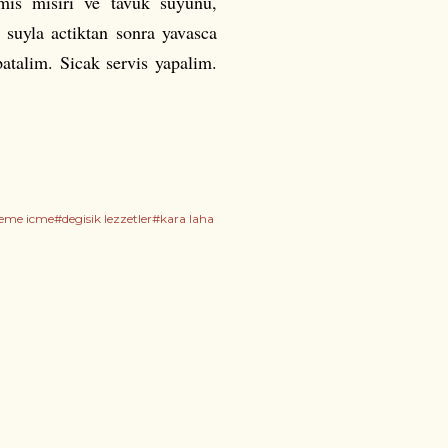
nmis misiri ve tavuk suyunu,
 suyla actiktan sonra yavasca
atalim. Sicak servis yapalim.
me icme#degisik lezzetler#kara laha