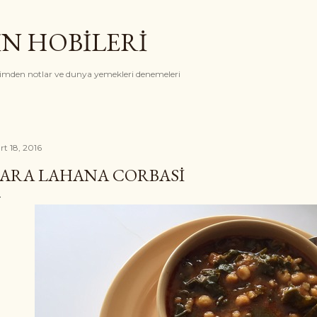
Ana içeriğe atla
İN HOBİLERİ
rimden notlar ve dunya yemekleri denemeleri
rt 18, 2016
ARA LAHANA CORBASI