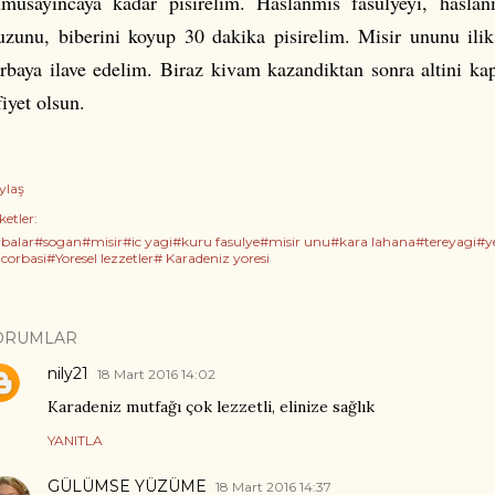
musayincaya kadar pisirelim. Haslanmis fasulyeyi, hasla
zunu, biberini koyup 30 dakika pisirelim. Misir ununu ilik
rbaya ilave edelim. Biraz kivam kazandiktan sonra altini kap
iyet olsun.
ylaş
ketler:
rbalar#sogan#misir#ic yagi#kuru fasulye#misir unu#kara lahana#tereyagi#ye
 corbasi#Yoresel lezzetler# Karadeniz yoresi
ORUMLAR
nily21
18 Mart 2016 14:02
Karadeniz mutfağı çok lezzetli, elinize sağlık
YANITLA
GÜLÜMSE YÜZÜME
18 Mart 2016 14:37