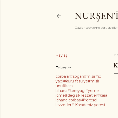
NURŞEN'
Gaziantep yemekleri, gezile
Paylaş
Ma
K
Etiketler
corbalar#sogan#misir#ic
yagi#kuru fasulye#misir
unu#kara
lahana#tereyagi#yeme
icme#degisik lezzetler#kara
lahana corbasi#Yoresel
lezzetler# Karadeniz yoresi