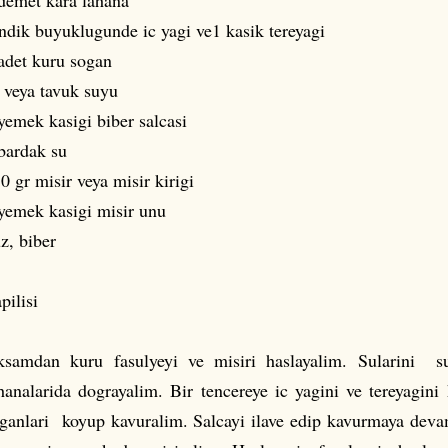
demet kara lahana
ndik buyuklugunde ic yagi ve1 kasik tereyagi
adet kuru sogan
 veya tavuk suyu
yemek kasigi biber salcasi
bardak su
0 gr misir veya misir kirigi
yemek kasigi misir unu
z, biber
pilisi
samdan kuru fasulyeyi ve misiri haslayalim. Sularini su
hanalarida dograyalim. Bir tencereye ic yagini ve tereyagini
ganlari koyup kavuralim. Salcayi ilave edip kavurmaya deva