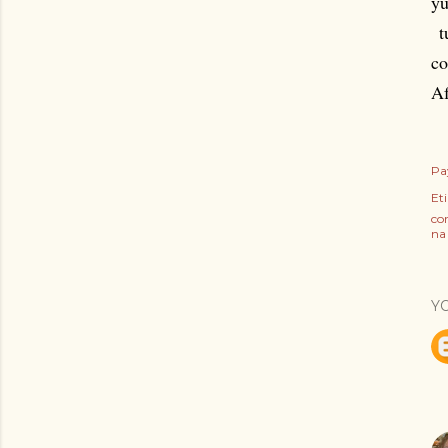
yu
tu
co
Af
Pa
Eti
co
na
Y