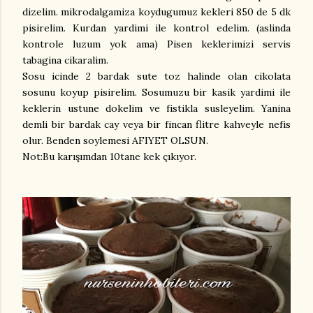
dizelim. mikrodalgamiza koydugumuz kekleri 850 de 5 dk
pisirelim. Kurdan yardimi ile kontrol edelim. (aslinda
kontrole luzum yok ama) Pisen keklerimizi servis
tabagina cikaralim.
Sosu icinde 2 bardak sute toz halinde olan cikolata
sosunu koyup pisirelim. Sosumuzu bir kasik yardimi ile
keklerin ustune dokelim ve fistikla susleyelim. Yanina
demli bir bardak cay veya bir fincan flitre kahveyle nefis
olur. Benden soylemesi AFIYET OLSUN.
Not:Bu karışımdan 10tane kek çıkıyor.