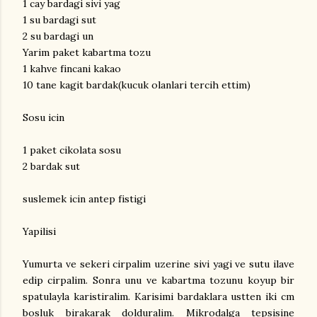
1 cay bardagi sivi yag
1 su bardagi sut
2 su bardagi un
Yarim paket kabartma tozu
1 kahve fincani kakao
10 tane kagit bardak(kucuk olanlari tercih ettim)
Sosu icin
1 paket cikolata sosu
2 bardak sut
suslemek icin antep fistigi
Yapilisi
Yumurta ve sekeri cirpalim uzerine sivi yagi ve sutu ilave
edip cirpalim. Sonra unu ve kabartma tozunu koyup bir
spatulayla karistiralim. Karisimi bardaklara ustten iki cm
bosluk birakarak dolduralim. Mikrodalga tepsisine