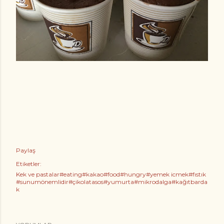
Paylaş
Etiketler:
Kek ve pastalar#eating#kakao#food#hungry#yemek icmek#fıstık
#sunumönemlidir#çikolatasos#yumurta#mikrodalga#kağıtbarda
k