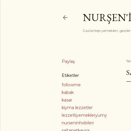
NURŞEN'
Gaziantep yemekleri, gezile
Paylaş
Te
S
Etiketler
followme
kabak
kasar
kiyma lezzetler
lezzetliyemekleryumy
nurseninhobileri
saltanatkayigi