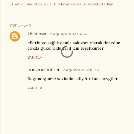
Etiketler:
hindistan cevizi
hindistan cevizli muhallebi
tatlilar
YORUMLAR
Unknown
2 Ağustos 2012 04:35
ellerinize sağlık damla sakızsız olarak denedim
çokda güzel oldu tarif için teşekkürler
YANITLA
nurseninhobileri
2 Ağustos 2012 10:36
Begendiginize sevindim, afiyet olsun, sevgiler
YANITLA