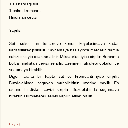
1 su bardagi sut
1 paket kremsanti
Hindistan cevizi
Yapilisi
Sut, seker, un tencereye konur, koyulasincaya kadar
karistirilarak pisisrilir. Kaynamaya baslayinca margarin damla
sakizi ekleyip ocaktan alinir. Miksaerlae iyice cirpilir. Borcama
bolca hindistan cevizi serpilir. Uzerine muhallebi dokulur ve
sogumaya birakilir.
Diger tarafta bir kapta sut ve kremsanti iyice cirpilir.
Buzdolabinda soguyan muhallebinin uzerine yayilir En
ustune hindistan cevizi serpilir. Buzdolabinda sogumaya
birakilir. Dilimlenerek servis yapilir. Afiyet olsun.
Paylaş