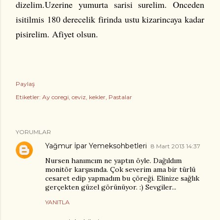
dizelim.Uzerine yumurta sarisi surelim. Onceden
isitilmis 180 derecelik firinda ustu kizarincaya kadar
pisirelim. Afiyet olsun.
Paylaş
Etiketler:
Ay coregi
ceviz
kekler
Pastalar
YORUMLAR
Yağmur İpar Yemeksohbetleri
8 Mart 2013 14:37
Nursen hanımcım ne yaptın öyle. Dağıldım
monitör karşısında. Çok severim ama bir türlü
cesaret edip yapmadım bu çöreği. Elinize sağlık
gerçekten güzel görünüyor. :) Sevgiler...
YANITLA