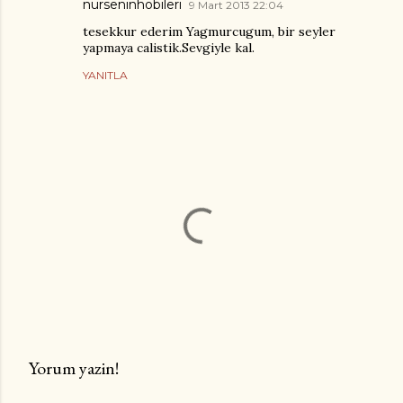
nurseninhobileri
9 Mart 2013 22:04
tesekkur ederim Yagmurcugum, bir seyler
yapmaya calistik.Sevgiyle kal.
YANITLA
Yorum yazin!
Y