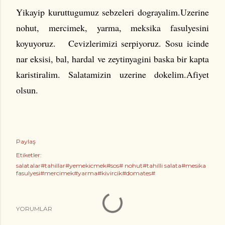
Yikayip kuruttugumuz sebzeleri dograyalim.Uzerine
nohut, mercimek, yarma, meksika
fasulyesini
koyuyoruz.
Cevizlerimizi serpiyoruz. Sosu icinde
nar eksisi, bal, hardal ve zeytinyagini baska bir kapta
karistiralim. Salatamizin uzerine dokelim.Afiyet
olsun.
Paylaş
Etiketler:
salatalar#tahillar#yemekicmek#sos# nohut#tahilli salata#mesika
fasulyesi#mercimek#yarma#kivircik#domates#
YORUMLAR