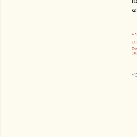
Ha
se
Pa
Eti
De
ol
Y