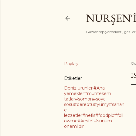
NURŞEN'
Gaziantep yemekleri, gezile
Paylaş
Oc
I
Etiketler
Deniz urunleri#Ana
yemekler#muhtesem
tatlar#somon#soya
sosu#dereotu#yumy#sahan
e
lezzetler#nefis#foodpic#foll
owme#kesfet#sunum
onemlidir