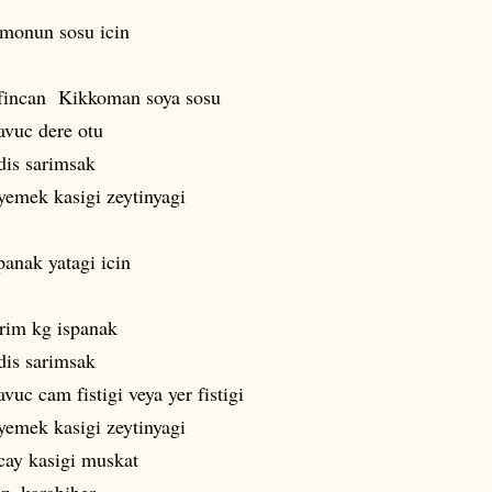
monun sosu icin
fincan Kikkoman soya sosu
avuc dere otu
dis sarimsak
yemek kasigi zeytinyagi
panak yatagi icin
rim kg ispanak
dis sarimsak
avuc cam fistigi veya yer fistigi
yemek kasigi zeytinyagi
cay kasigi muskat