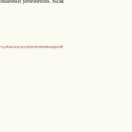
nlarimizi yerlestirelim. Sicak
y#sahane lezzetler#nefis#foodpic#f