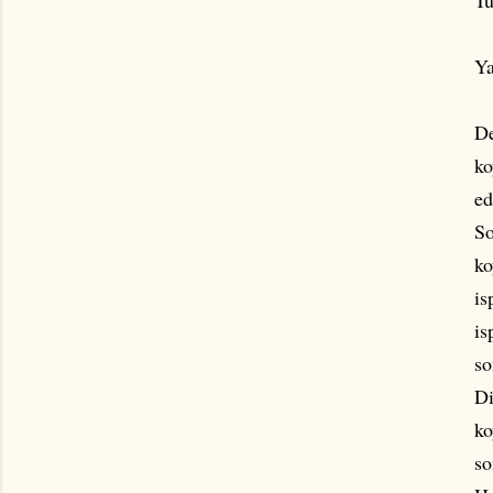
Tu
Ya
De
ko
ed
So
ko
is
is
so
Di
ko
so