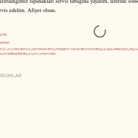
zirladigimiz ispanaklari servis tabagina yayalim, uzerine somo
rvis edelim. Afiyet olsun.
ylaş
ketler:
niz urunleri#Ana yemekler#muhtesem tatlar#somon#soya sosu#dereotu#yum
lowme#kesfet#sunum onemlidir
ORUMLAR