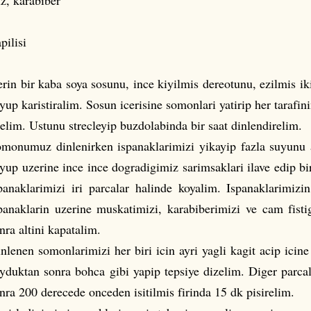
z, karabiber
pilisi
rin bir kaba soya sosunu, ince kiyilmis dereotunu, ezilmis iki
yup karistiralim. Sosun icerisine somonlari yatirip her tarafin
elim. Ustunu strecleyip buzdolabinda bir saat dinlendirelim.
monumuz dinlenirken ispanaklarimizi yikayip fazla suyunu 
yup uzerine ince ince dogradigimiz sarimsaklari ilave edip bir
panaklarimizi iri parcalar halinde koyalim. Ispanaklarimizi
panaklarin uzerine muskatimizi, karabiberimizi ve cam fistig
nra altini kapatalim.
nlenen somonlarimizi her biri icin ayri yagli kagit acip ici
yduktan sonra bohca gibi yapip tepsiye dizelim. Diger parcal
nra 200 derecede onceden isitilmis firinda 15 dk pisirelim.