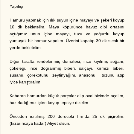
Yapılışı
Hamuru yapmak için ılık suyun içine mayayı ve şekeri koyup
10 dk bekletelim. Maya köpürünce havuz gibi ortasını
açtığımız unun içine mayayı, tuzu ve yoğurdu koyup
yumuşak bir hamur yapalım. Üzerini kapatıp 30 dk sıcak bir
yerde bekletelim.
Diğer tarafta rendelenmiş domatesi, ince kıyılmış soğanı,
çökeleği, ince doğranmış biberi, salçayı, kırmızı biberi,
susamı, çörekotunu, zeytinyağını, anasonu, tuzunu atıp
iyice karıştıralım.
Kabaran hamurdan küçük parçalar alıp oval biçimde açalım,
hazırladığımız içten koyup tepsiye dizelim.
Önceden ısıtılmış 200 dereceki fırında 25 dk pişirelim.
(kızarıncaya kadar) Afiyet olsun.