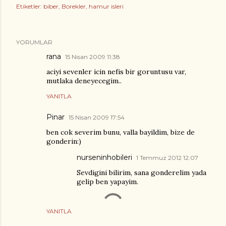
Etiketler:
biber
Borekler
hamur isleri
YORUMLAR
rana
15 Nisan 2009 11:38
aciyi sevenler icin nefis bir goruntusu var,
mutlaka deneyecegim..
YANITLA
Pinar
15 Nisan 2009 17:54
ben cok severim bunu, valla bayildim, bize de
gonderin:)
nurseninhobileri
1 Temmuz 2012 12:07
Sevdigini bilirim, sana gonderelim yada
gelip ben yapayim.
YANITLA