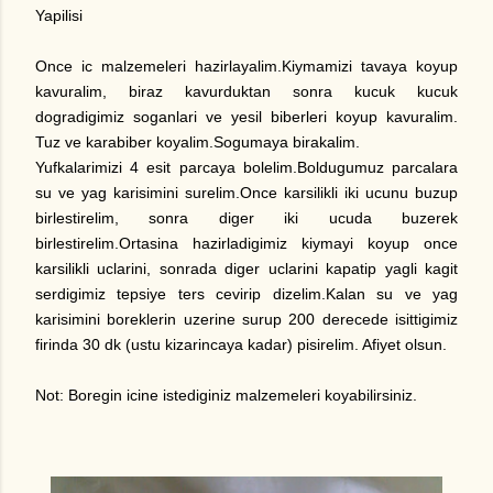
Yapilisi
Once ic malzemeleri hazirlayalim.Kiymamizi tavaya koyup
kavuralim, biraz kavurduktan sonra kucuk kucuk
dogradigimiz soganlari ve yesil biberleri koyup kavuralim.
Tuz ve karabiber koyalim.Sogumaya birakalim.
Yufkalarimizi 4 esit parcaya bolelim.Boldugumuz parcalara
su ve yag karisimini surelim.Once karsilikli iki ucunu buzup
birlestirelim, sonra diger iki ucuda buzerek
birlestirelim.Ortasina hazirladigimiz kiymayi koyup once
karsilikli uclarini, sonrada diger uclarini kapatip yagli kagit
serdigimiz tepsiye ters cevirip dizelim.Kalan su ve yag
karisimini boreklerin uzerine surup 200 derecede isittigimiz
firinda 30 dk (ustu kizarincaya kadar) pisirelim. Afiyet olsun.
Not: Boregin icine istediginiz malzemeleri koyabilirsiniz.