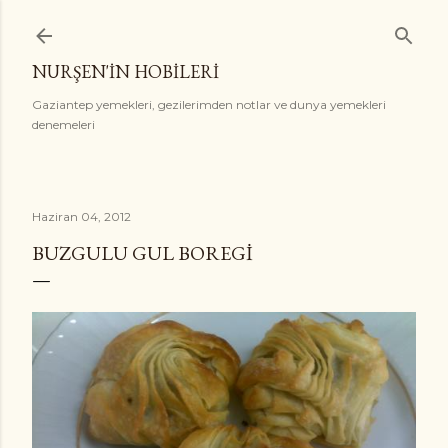
Ana içeriğe atla
NURŞEN'İN HOBİLERİ
Gaziantep yemekleri, gezilerimden notlar ve dunya yemekleri
denemeleri
Haziran 04, 2012
BUZGULU GUL BOREGI