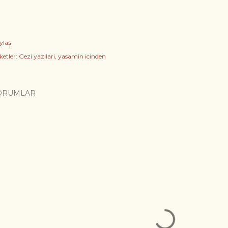
ylaş
ketler:
Gezi yazilari
yasamin icinden
ORUMLAR