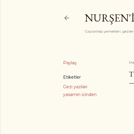
NURŞEN'
Gaziantep yemekleri, gezile
Paylaş
Ma
T
Etiketler
Gezi yazilari
yasamin icinden