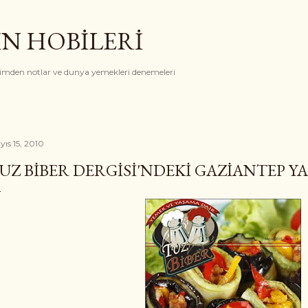
Ana içeriğe atla
İN HOBİLERİ
rimden notlar ve dunya yemekleri denemeleri
yıs 15, 2010
UZ BIBER DERGISI'NDEKI GAZIANTEP Y