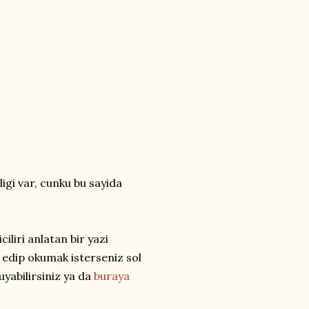
ligi var, cunku bu sayida
ciliri anlatan bir yazi
k edip okumak isterseniz sol
yabilirsiniz ya da
buraya