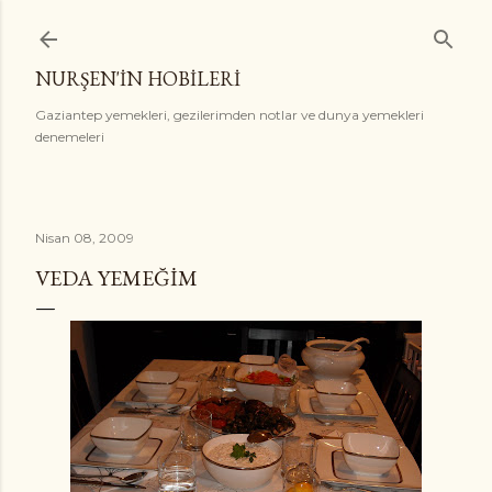
Ana içeriğe atla
NURŞEN'İN HOBİLERİ
Gaziantep yemekleri, gezilerimden notlar ve dunya yemekleri
denemeleri
Nisan 08, 2009
VEDA YEMEĞIM