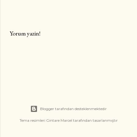
Yorum yazin!
Y
o
r
u
m
G
ö
n
d
Blogger tarafından desteklenmektedir
e
r
Tema resimleri
Gintare Marcel
tarafından tasarlanmıştır