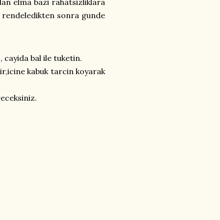
lan elma bazi rahatsizliklara
oyup rendeledikten sonra gunde
 cayida bal ile tuketin.
ir,icine kabuk tarcin koyarak
eceksiniz.