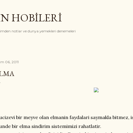
Ana içeriğe atla
İN HOBİLERİ
rimden notlar ve dunya yemekleri denemeleri
im 06, 2011
LMA
cizevi bir meyve olan elmanin faydalari saymakla bitmez, is
unde bir elma sindirim sistemimizi rahatlatir.