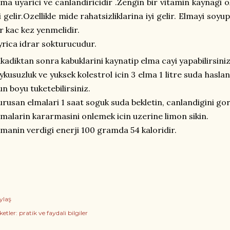
lma uyarici ve canlandiricidir .Zengin bir vitamin kaynagi o
yi gelir.Ozellikle mide rahatsizliklarina iyi gelir. Elmayi s
ir kac kez yenmelidir.
yrica idrar sokturucudur.
ikadiktan sonra kabuklarini kaynatip elma cayi yapabilirsiniz,
ykusuzluk ve yuksek kolestrol icin 3 elma 1 litre suda haslan
un boyu tuketebilirsiniz.
urusan elmalari 1 saat soguk suda bekletin, canlandigini gor
lmalarin kararmasini onlemek icin uzerine limon sikin.
lmanin verdigi enerji 100 gramda 54 kaloridir.
ylaş
ketler:
pratik ve faydali bilgiler