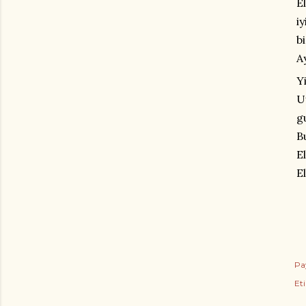
E
i
b
A
Y
U
g
B
E
E
Pa
Eti