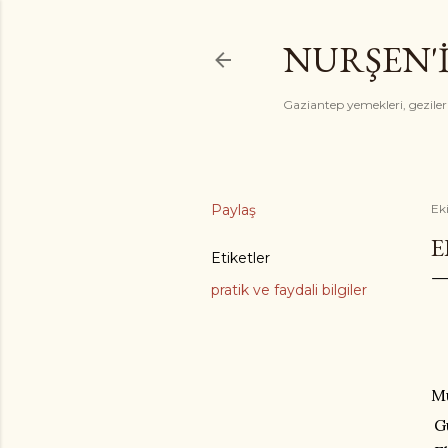
NURŞEN'
Gaziantep yemekleri, gezile
Paylaş
Ek
E
Etiketler
pratik ve faydali bilgiler
Mu
G