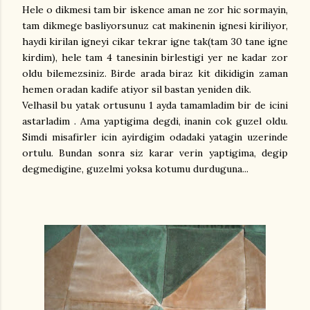
Hele o dikmesi tam bir iskence aman ne zor hic sormayin,
tam dikmege basliyorsunuz cat makinenin ignesi kiriliyor,
haydi kirilan igneyi cikar tekrar igne tak(tam 30 tane igne
kirdim), hele tam 4 tanesinin birlestigi yer ne kadar zor
oldu bilemezsiniz. Birde arada biraz kit dikidigin zaman
hemen oradan kadife atiyor sil bastan yeniden dik.
Velhasil bu yatak ortusunu 1 ayda tamamladim bir de icini
astarladim . Ama yaptigima degdi, inanin cok guzel oldu.
Simdi misafirler icin ayirdigim odadaki yatagin uzerinde
ortulu. Bundan sonra siz karar verin yaptigima, degip
degmedigine, guzelmi yoksa kotumu durduguna...