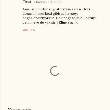
Pinar
4 Kasım 2009 06:35
Anne sen hicbir seyi atmazsin zaten. Geri
donusum merkezi gibisin, herseyi
degerlendiriyorsun. Cok begendim bu ortuyu,
benim eve de yakisir:) Eline saglik.
YANITLA
Yorum yazin!