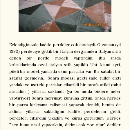
Evlendigimizde kadife perdeler cok modaydi. O zaman (yil
1980) perdeciye gittik bir Italyan dergisinden Italyan sitili
denen bir perde modeli yaptirdim. (bu arada
koltuklarimda ozel italyan stili yapildi) Ust kismi ayri,
pileli bir model, yanlarda uzun parcalar var. Bir satafat bir
satafat gormeyin... Sonra modasi gecti sade tuller cikti
yandaki ve ustteki parcalar cikarildi bir tarafa atildi (tabii
atmadim ) yillarca saklandi. (ya bu moda bizlere neler
yaptiriyor) Sonra mefrusat kursuna gittim, orada herkes
bir parca kirkyama calismasi yapacak denildi, benim de
aklima yillarca sakladigim kadife perdelerim geldi,
perdeleri cikardim yikadim ve kursa goturdum. Herkes
'"sen bunu nasil yapacaksin, dikimi cok zor olur" dediler