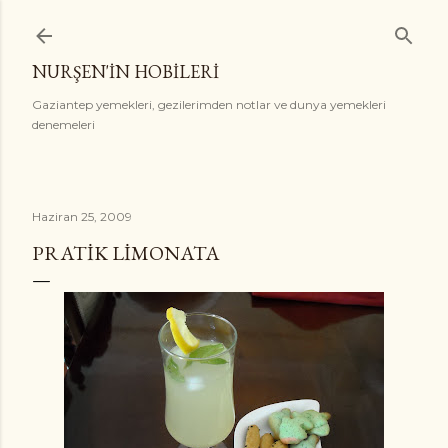
Ana içeriğe atla
NURŞEN'İN HOBİLERİ
Gaziantep yemekleri, gezilerimden notlar ve dunya yemekleri
denemeleri
Haziran 25, 2009
PRATIK LIMONATA