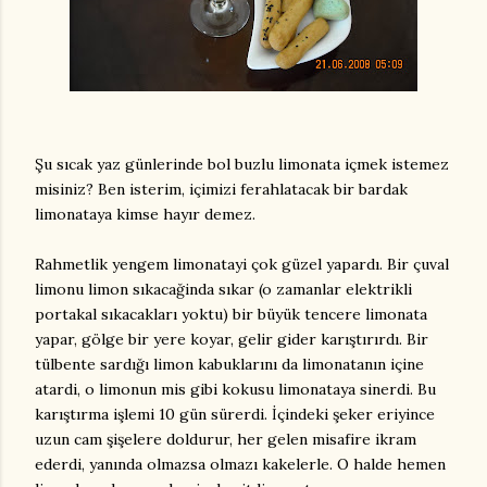
Şu sıcak yaz günlerinde bol buzlu limonata içmek istemez
misiniz? Ben isterim, içimizi ferahlatacak bir bardak
limonataya kimse hayır demez.
Rahmetlik yengem limonatayi çok güzel yapardı. Bir çuval
limonu limon sıkacağinda sıkar (o zamanlar elektrikli
portakal sıkacakları yoktu) bir büyük tencere limonata
yapar, gölge bir yere koyar, gelir gider karıştırırdı. Bir
tülbente sardığı limon kabuklarını da limonatanın içine
atardi, o limonun mis gibi kokusu limonataya sinerdi. Bu
karıştırma işlemi 10 gün sürerdi. İçindeki şeker eriyince
uzun cam şişelere doldurur, her gelen misafire ikram
ederdi, yanında olmazsa olmazı kakelerle. O halde hemen