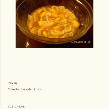
Paylaş
Etiketler:
icecekler
limon
YORUMLAR