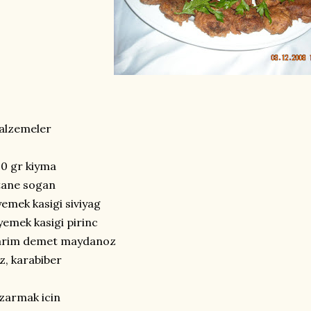
alzemeler
0 gr kiyma
tane sogan
yemek kasigi siviyag
yemek kasigi pirinc
arim demet maydanoz
z, karabiber
zarmak icin