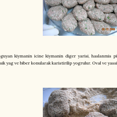
guyan kiymanin icine kiymanin diger yarisi, haslanmis p
sik yag ve biber konularak karistirilip yogrulur. Oval ve yassi