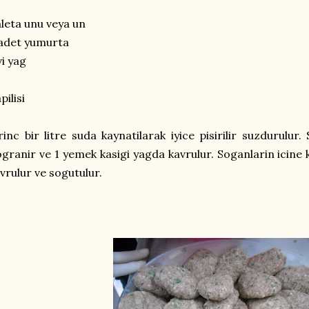
leta unu veya un
adet yumurta
vi yag
pilisi
rinc bir litre suda kaynatilarak iyice pisirilir suzdurulur
granir ve 1 yemek kasigi yagda kavrulur. Soganlarin icine k
vrulur ve sogutulur.