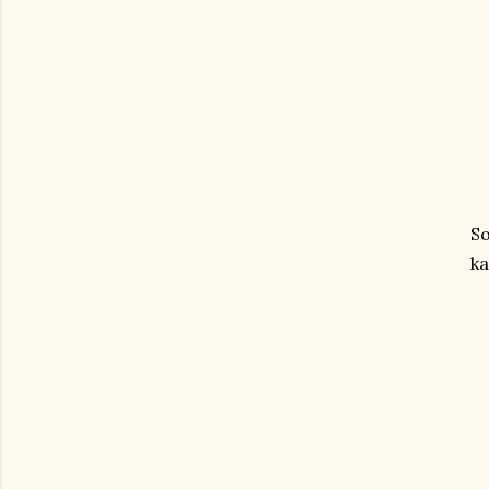
So
ka