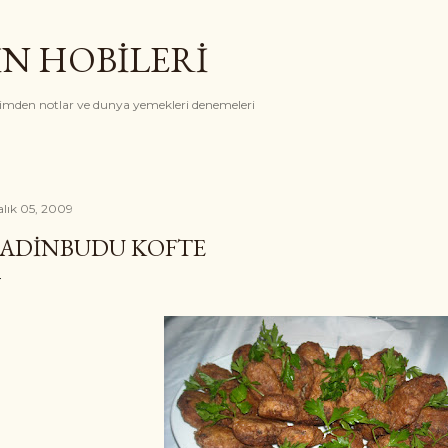
Ana içeriğe atla
İN HOBİLERİ
rimden notlar ve dunya yemekleri denemeleri
alık 05, 2009
ADINBUDU KOFTE