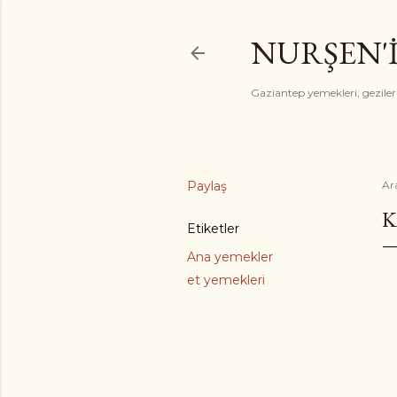
NURŞEN'
Gaziantep yemekleri, gezile
Paylaş
Ar
K
Etiketler
Ana yemekler
et yemekleri