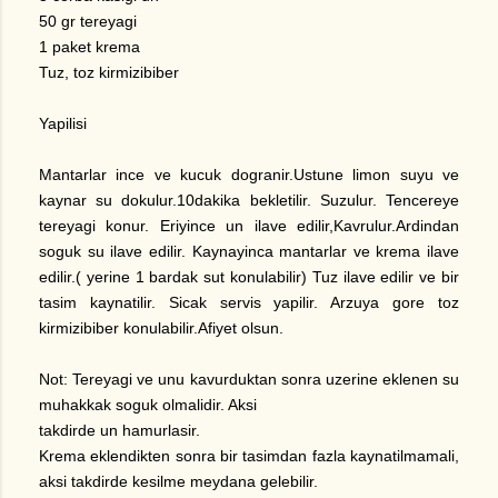
50 gr tereyagi
1 paket krema
Tuz, toz kirmizibiber
Yapilisi
Mantarlar ince ve kucuk dogranir.Ustune limon suyu ve
kaynar su dokulur.10dakika bekletilir. Suzulur. Tencereye
tereyagi konur. Eriyince un ilave edilir,Kavrulur.Ardindan
soguk su ilave edilir. Kaynayinca mantarlar ve krema ilave
edilir.( yerine 1 bardak sut konulabilir) Tuz ilave edilir ve bir
tasim kaynatilir. Sicak servis yapilir. Arzuya gore toz
kirmizibiber konulabilir.Afiyet olsun.
Not: Tereyagi ve unu kavurduktan sonra uzerine eklenen su
muhakkak soguk olmalidir. Aksi
takdirde un hamurlasir.
Krema eklendikten sonra bir tasimdan fazla kaynatilmamali,
aksi takdirde kesilme meydana gelebilir.