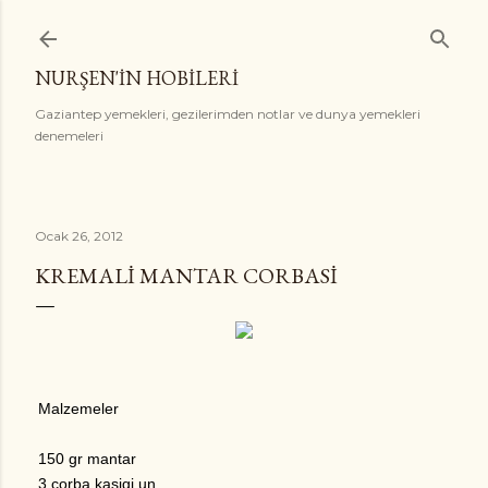
Ana içeriğe atla
NURŞEN'İN HOBİLERİ
Gaziantep yemekleri, gezilerimden notlar ve dunya yemekleri
denemeleri
Ocak 26, 2012
KREMALI MANTAR CORBASI
Malzemeler
150 gr mantar
3 corba kasigi un