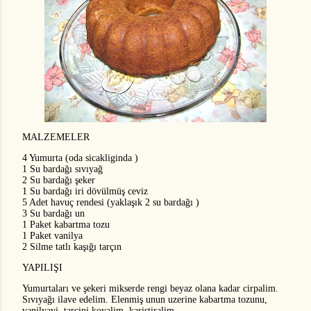
MALZEMELER
4 Yumurta (oda sicakliginda )
1 Su bardağı sıvıyağ
2 Su bardağı şeker
1 Su bardağı iri dövülmüş ceviz
5 Adet havuç rendesi (yaklaşık 2 su bardağı )
3 Su bardağı un
1 Paket kabartma tozu
1 Paket vanilya
2 Silme tatlı kaşığı tarçın
YAPILIŞI
Yumurtaları ve şekeri mikserde rengi beyaz olana kadar cirpalim.
Sıvıyağı ilave edelim. Elenmiş unun uzerine kabartma tozunu,
vanilyayi, tarcini koyalim, karistiralim.