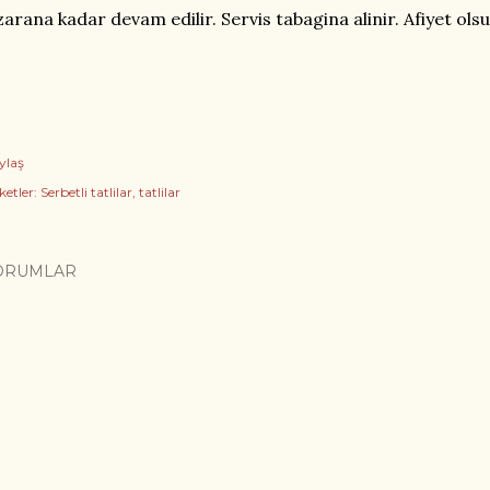
zarana kadar devam edilir. Servis tabagina alinir. Afiyet olsu
ylaş
ketler:
Serbetli tatlilar
tatlilar
ORUMLAR