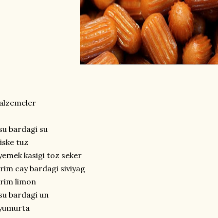
alzemeler
su bardagi su
fiske tuz
yemek kasigi toz seker
rim cay bardagi siviyag
rim limon
su bardagi un
 yumurta