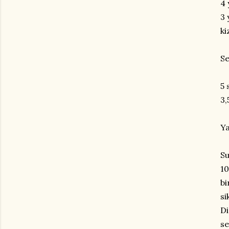
4 
3 
ki
Se
5 
3,
Ya
Su
10
bi
si
Di
se