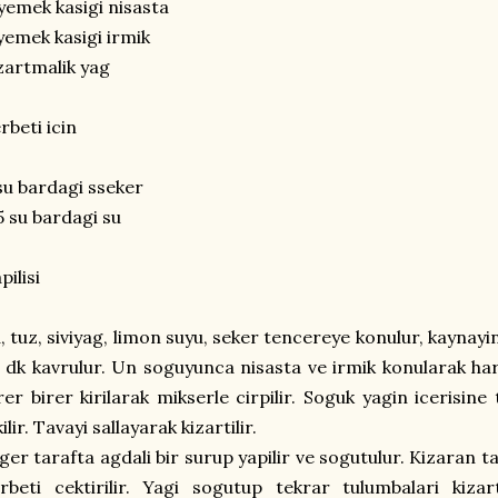
yemek kasigi nisasta
yemek kasigi irmik
zartmalik yag
rbeti icin
su bardagi sseker
5 su bardagi su
pilisi
, tuz, siviyag, limon suyu, seker tencereye konulur, kaynayinc
 dk kavrulur. Un soguyunca nisasta ve irmik konularak h
rer birer kirilarak mikserle cirpilir. Soguk yagin iceris
kilir. Tavayi sallayarak kizartilir.
ger tarafta agdali bir surup yapilir ve sogutulur. Kizaran ta
rbeti cektirilir. Yagi sogutup tekrar tulumbalari kiz