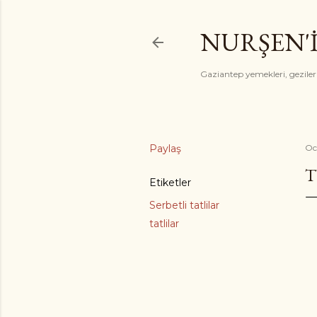
NURŞEN'
Gaziantep yemekleri, gezile
Paylaş
Oc
T
Etiketler
Serbetli tatlilar
tatlilar