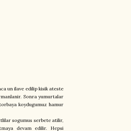
a un ilave edilip kisik ateste
armanlanir. Sonra yumurtalar
ine torbaya koydugumuz hamur
tlilar sogumus serbete atilir,
artmaya devam edilir. Hepsi