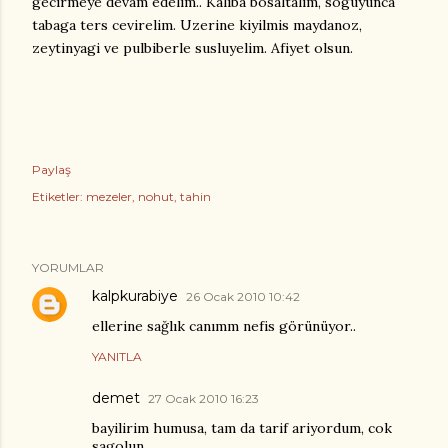
gecirmeye devam edelim.. Kaliba bosaltalim, soguyunca
tabaga ters cevirelim. Uzerine kiyilmis maydanoz,
zeytinyagi ve pulbiberle susluyelim. Afiyet olsun.
Paylaş
Etiketler:
mezeler
nohut
tahin
YORUMLAR
kalpkurabiye
26 Ocak 2010 10:42
ellerine sağlık canımm nefis görünüyor..
YANITLA
demet
27 Ocak 2010 16:23
bayilirim humusa, tam da tarif ariyordum, cok
sagolun.