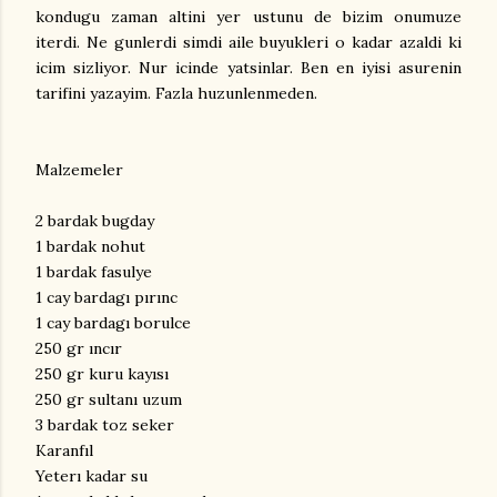
kondugu zaman altini yer ustunu de bizim onumuze
iterdi. Ne gunlerdi simdi aile buyukleri o kadar azaldi ki
icim sizliyor. Nur icinde yatsinlar. Ben en iyisi asurenin
tarifini yazayim. Fazla huzunlenmeden.
Malzemeler
2 bardak bugday
1 bardak nohut
1 bardak fasulye
1 cay bardagı pırınc
1 cay bardagı borulce
250 gr ıncır
250 gr kuru kayısı
250 gr sultanı uzum
3 bardak toz seker
Karanfıl
Yeterı kadar su