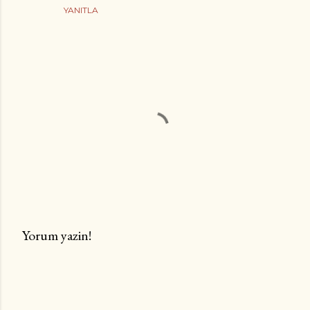
YANITLA
Yorum yazin!
Y
o
r
u