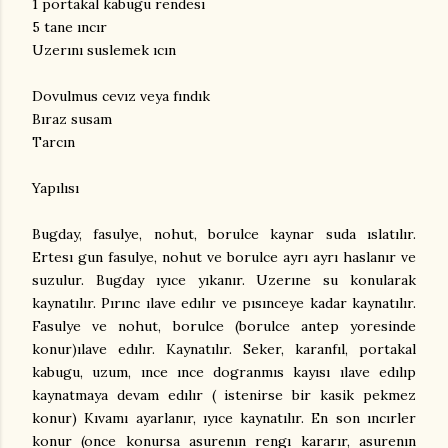
1 portakal kabugu rendesı
5 tane ıncır
Uzerını suslemek ıcın
Dovulmus cevız veya fındık
Bıraz susam
Tarcın
Yapılısı
Bugday, fasulye, nohut, borulce kaynar suda ıslatılır.
Ertesı gun fasulye, nohut ve borulce ayrı ayrı haslanır ve
suzulur. Bugday ıyıce yıkanır. Uzerıne su konularak
kaynatılır. Pırınc ılave edılır ve pısınceye kadar kaynatılır.
Fasulye ve nohut, borulce (borulce antep yoresinde
konur)ılave edılır. Kaynatılır. Seker, karanfıl, portakal
kabugu, uzum, ınce ınce dogranmıs kayısı ılave edılıp
kaynatmaya devam edılır ( istenirse bir kasik pekmez
konur) Kıvamı ayarlanır, ıyıce kaynatılır. En son ıncırler
konur (once konursa asurenın rengı kararır, asurenın