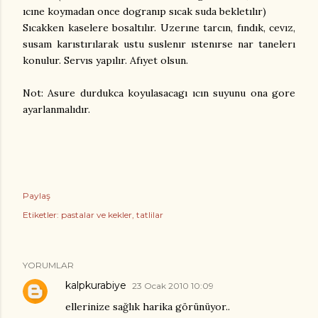
ıcıne koymadan once dogranıp sıcak suda bekletılır)
Sıcakken kaselere bosaltılır. Uzerıne tarcın, fındık, cevız,
susam karıstırılarak ustu suslenır ıstenırse nar tanelerı
konulur. Servıs yapılır. Afıyet olsun.
Not: Asure durdukca koyulasacagı ıcın suyunu ona gore
ayarlanmalıdır.
Paylaş
Etiketler:
pastalar ve kekler
tatlilar
YORUMLAR
kalpkurabiye
23 Ocak 2010 10:09
ellerinize sağlık harika görünüyor..