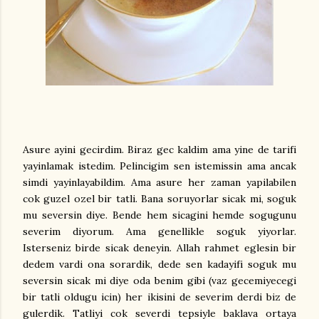
Asure ayini gecirdim. Biraz gec kaldim ama yine de tarifi
yayinlamak istedim. Pelincigim sen istemissin ama ancak
simdi yayinlayabildim. Ama asure her zaman yapilabilen
cok guzel ozel bir tatli. Bana soruyorlar sicak mi, soguk
mu seversin diye. Bende hem sicagini hemde sogugunu
severim diyorum. Ama genellikle soguk yiyorlar.
Isterseniz birde sicak deneyin. Allah rahmet eglesin bir
dedem vardi ona sorardik, dede sen kadayifi soguk mu
seversin sicak mi diye oda benim gibi (vaz gecemiyecegi
bir tatli oldugu icin) her ikisini de severim derdi biz de
gulerdik. Tatliyi cok severdi tepsiyle baklava ortaya